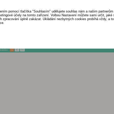
Těstoviny z luštěninové
ením pomocí tlačítka "Souhlasím" udělujete souhlas nám a našim partnerům 
mouky. Vynikají vysokým
obsahem bílkovin.
etingové účely na tomto zařízení. Volbou Nastavení můžete sami určit, jaké
Vhodné zejména jako...
ich zpracování úplně zakázat. Ukládání nezbytných cookies probíhá vždy, a t
ce.
47 Kč
stránku:
12
45
90