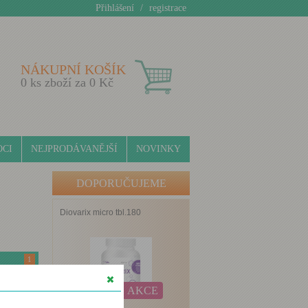
Přihlášení
/
registrace
NÁKUPNÍ KOŠÍK
0
ks zboží za
0
Kč
CI
NEJPRODÁVANĚJŠÍ
NOVINKY
DOPORUČUJEME
Diovarix micro tbl.180
1
AKCE