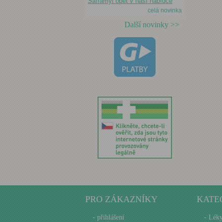
Saframyl opět v naší nabídce
celá novinka
Další novinky >>
PRO ZÁKAZNÍKY
KATE
-
přihlášení
- Lék