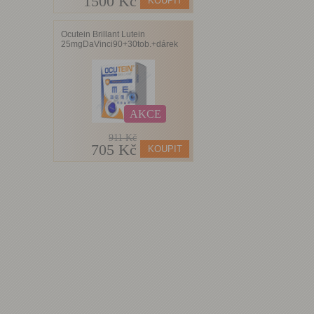
1500 Kč
Ocutein Brillant Lutein
25mgDaVinci90+30tob.+dárek
AKCE
911 Kč
705 Kč