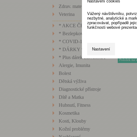
Nastavení cookies
Zdrav. materiál, technika
Vážený návštěvníku, potvrz
Veterina
nezbytné, analytické a mark
zpracovávat, popřípadě jej
* AKCE ČERVEN
funkčnosti webové prezenta
* Bezlepkové potraviny
* COVID-19 *
Nastavení
* DÁRKY *
* Plus dárek ZDARMA
Položek na 
Alergie, Imunita
Bolest
Dětská výživa
Diagnostické přístroje
Dítě a Matka
Hubnutí, Fitness
Kosmetika
Kosti, Klouby
Kožní problémy
Nachlazení