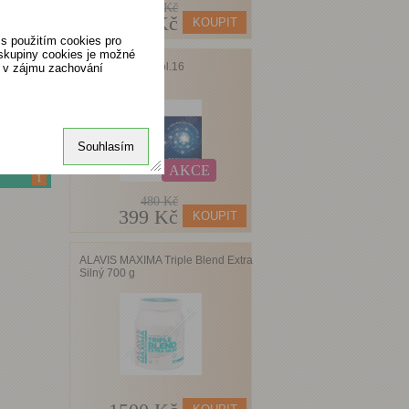
538 Kč
529 Kč
s použitím cookies pro
 skupiny cookies je možné
Favea Bactoral tbl.16
o v zájmu zachování
Souhlasím
AKCE
1
480 Kč
399 Kč
ALAVIS MAXIMA Triple Blend Extra
Silný 700 g