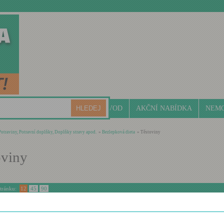
ÚVOD
AKČNÍ NABÍDKA
NEMO
Potraviny, Potravní doplňky, Doplňky stravy apod.
»
Bezlepková dieta
» Těstoviny
oviny
stránku:
12
45
90
theke Vřetena z červené čočky 250g