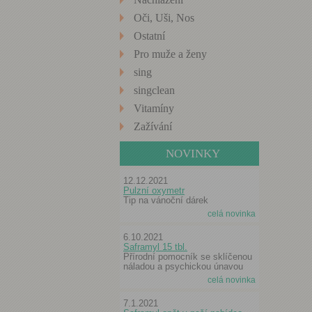
Oči, Uši, Nos
Ostatní
Pro muže a ženy
sing
singclean
Vitamíny
Zažívání
NOVINKY
12.12.2021
Pulzní oxymetr
Tip na vánoční dárek
celá novinka
6.10.2021
Saframyl 15 tbl.
Přírodní pomocník se sklíčenou
náladou a psychickou únavou
celá novinka
7.1.2021