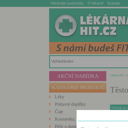
Obchodní podmínky
O lékárně
Kontakt
AKČNÍ NABÍDKA
Lékárna HIT
»
KATEGORIE PRODUKTŮ
Těst
Léky
Potravní doplňky
Položek na 
Čaje
Nastavení cookies
Kosmetika, Hygiena
Green Apo
Péče o dutinu ústní