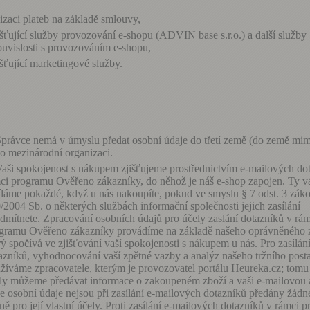
lizaci plateb na základě smlouvy,
išťující služby provozování e-shopu (ADVIN base s.r.o.) a další služby
ouvislosti s provozováním e-shopu,
išťující marketingové služby.
právce nemá v úmyslu předat osobní údaje do třetí země (do země m
o mezinárodní organizaci.
aši spokojenost s nákupem zjišťujeme prostřednictvím e-mailových do
ci programu Ověřeno zákazníky, do něhož je náš e-shop zapojen. Ty 
íláme pokaždé, když u nás nakoupíte, pokud ve smyslu § 7 odst. 3 záko
/2004 Sb. o některých službách informační společnosti jejich zasílání
dmítnete. Zpracování osobních údajů pro účely zaslání dotazníků v rám
gramu Ověřeno zákazníky provádíme na základě našeho oprávněného 
rý spočívá ve zjišťování vaší spokojenosti s nákupem u nás. Pro zasílán
azníků, vyhodnocování vaší zpětné vazby a analýz našeho tržního post
žíváme zpracovatele, kterým je provozovatel portálu Heureka.cz; tomu 
ly můžeme předávat informace o zakoupeném zboží a vaši e-mailovou 
e osobní údaje nejsou při zasílání e-mailových dotazníků předány žádné
aně pro její vlastní účely. Proti zasílání e-mailových dotazníků v rámci 