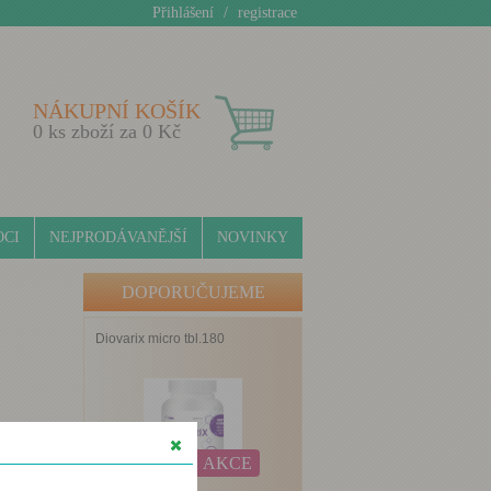
Přihlášení
/
registrace
NÁKUPNÍ KOŠÍK
0
ks zboží za
0
Kč
CI
NEJPRODÁVANĚJŠÍ
NOVINKY
DOPORUČUJEME
Diovarix micro tbl.180
AKCE
mentu a
ím