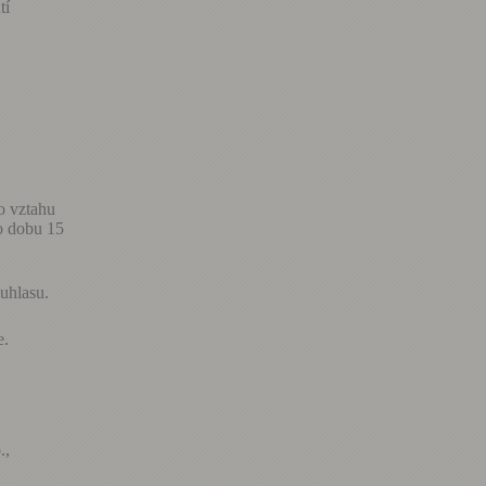
tí
o vztahu
o dobu 15
ouhlasu.
e.
.,