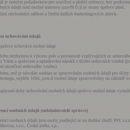
jů je nutným požadavkem pro uzavření a plnění smlouvy, bez poskytnu
bních údajů není možné smlouvu uzavřít či jí ze strany správce plnit,
ílání obchodních sdělení a činění dalších marketingových aktivit.
ba uchovávání údajů
právce uchovává osobní údaje
dobu nezbytnou k výkonu práv a povinností vyplývajících ze smluvníh
i Vámi a správcem a uplatňování nároků z těchto smluvních vztahů (p
 od ukončení smluvního vztahu).
dobu, než je odvolán souhlas se zpracováním osobních údajů pro účely
ketingu, nejdéle 10let, jsou-li osobní údaje zpracovávány na základě s
lynutí doby uchovávání osobních údajů správce osobní údaje vymaž
emci osobních údajů (subdodavatelé správce)
jemci osobních údajů jsou osoby podílející se na dodání zboží: PPL s.r.o
ilkovna, s.r.o., Česká pošta, s.p.,