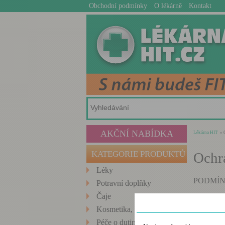
Obchodní podmínky
O lékárně
Kontakt
AKČNÍ NABÍDKA
Lékárna HIT
» O
KATEGORIE PRODUKTŮ
Ochr
Léky
PODMÍN
Potravní doplňky
Čaje
I.
Nastavení cookies
Kosmetika, Hygiena
S
Péče o dutinu ústní
Rad