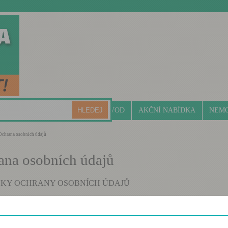
ÚVOD
AKČNÍ NABÍDKA
NEMO
chrana osobních údajů
ana osobních údajů
KY OCHRANY OSOBNÍCH ÚDAJŮ
Základní ustanovení
právcem osobních údajů podle čl. 4 bod 7 Nařízení Evropského parla
y (EU) 2016/679 o ochraně fyzických osob v souvislosti se zpracován