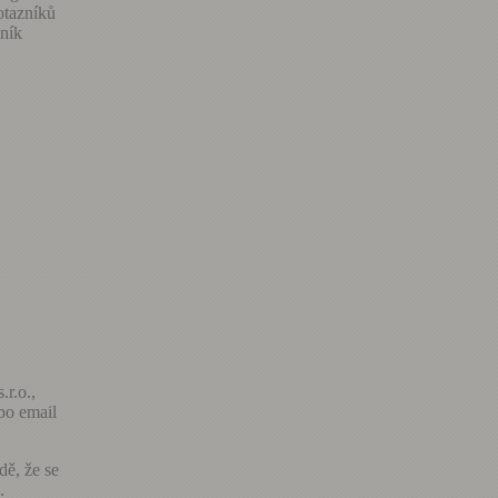
otazníků
ník
r.o.,
o email
dě, že se
ů.