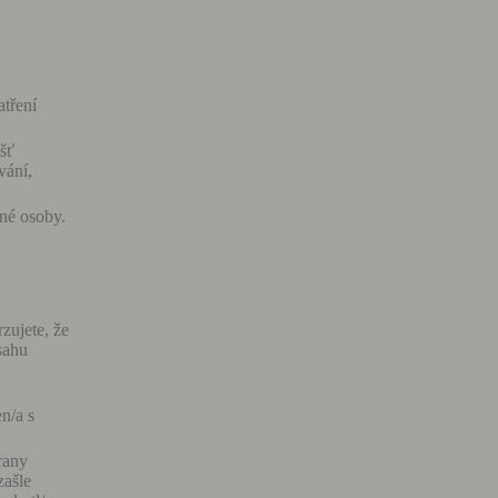
atření
išť
vání,
ené osoby.
zujete, že
sahu
n/a s
rany
zašle