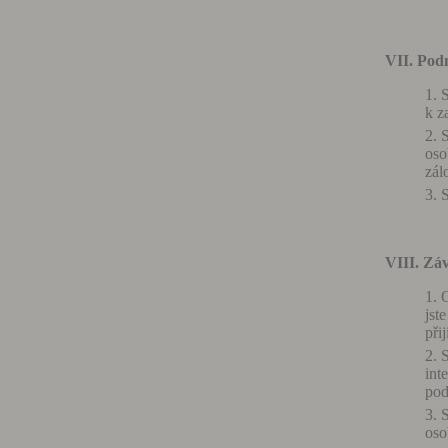
VII. Pod
S
k z
S
oso
zál
S
VIII. Zá
O
jst
při
S
int
pod
S
oso