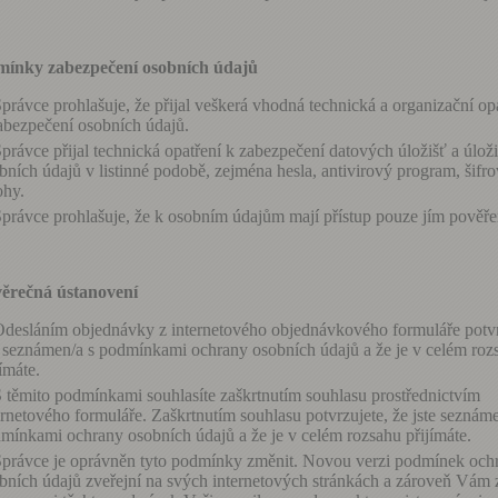
mínky zabezpečení osobních údajů
právce prohlašuje, že přijal veškerá vhodná technická a organizační op
abezpečení osobních údajů.
právce přijal technická opatření k zabezpečení datových úložišť a úlož
bních údajů v listinné podobě, zejména hesla, antivirový program, šifro
ohy.
právce prohlašuje, že k osobním údajům mají přístup pouze jím pověř
věrečná ústanovení
desláním objednávky z internetového objednávkového formuláře potvr
e seznámen/a s podmínkami ochrany osobních údajů a že je v celém roz
jímáte.
 těmito podmínkami souhlasíte zaškrtnutím souhlasu prostřednictvím
ernetového formuláře. Zaškrtnutím souhlasu potvrzujete, že jste seznáme
mínkami ochrany osobních údajů a že je v celém rozsahu přijímáte.
právce je oprávněn tyto podmínky změnit. Novou verzi podmínek och
bních údajů zveřejní na svých internetových stránkách a zároveň Vám 