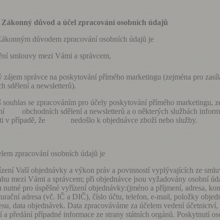
konný důvod a účel zpracování osobních údajů
Zákonným důvodem zpracování osobních údajů je
ění smlouvy mezi Vámi a správcem,
 zájem správce na poskytování přímého marketingu (zejména pro zasíl
h sdělení a newsletterů).
uhlas se zpracováním pro účely poskytování přímého marketingu, z
ání obchodních sdělení a newsletterů a o některých službách inform
sti v případě, že nedošlo k objednávce zboží nebo služby.
 zpracování osobních údajů je
ízení Vaší objednávky a výkon práv a povinností vyplývajících ze sml
ahu mezi Vámi a správcem; při objednávce jsou vyžadovány osobní úda
u nutné pro úspěšné vyřízení objednávky:(jméno a příjmení, adresa, kon
turační adresa (vč. IČ a DIČ), číslo účtu, telefon, e-mail, položky objed
esu, data objednávek. Data zpracováváme za účelem vedení účetnictví,
í a předání případné informace ze strany státních orgánů. Poskytnutí o