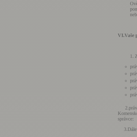
Ově
pom
neb
VI.
Vaše 
prá
prá
prá
prá
prá
2.právo 
Komenské
sp
3.Dále m
domnívá