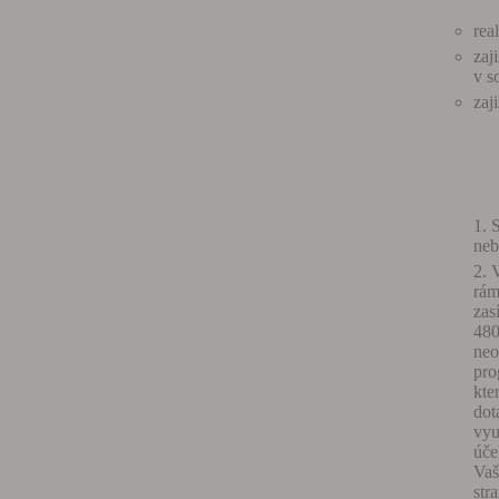
rea
zaj
v s
zaj
S
neb
V
rám
zas
480
neo
pro
kte
dot
vyu
úče
Vaš
str