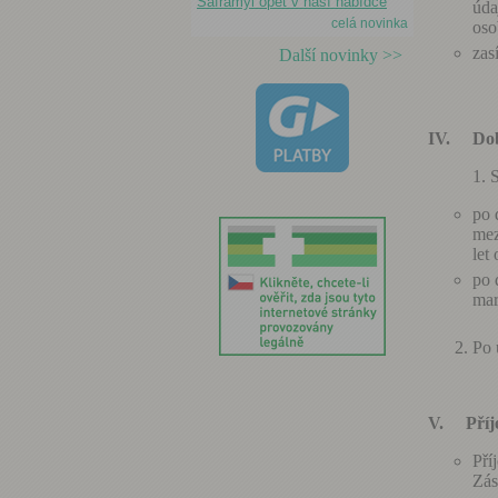
Saframyl opět v naší nabídce
úda
celá novinka
oso
zas
Další novinky >>
IV.
Do
S
po 
mez
let
po 
mar
2. Po up
V.
Příj
Pří
Zás