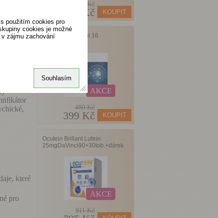
538 Kč
529 Kč
s použitím cookies pro
 Ostravě,
 skupiny cookies je možné
Favea Bactoral tbl.16
o v zájmu zachování
Souhlasím
yzická
AKCE
tý
ntifikátor
480 Kč
ychické,
399 Kč
Ocutein Brillant Lutein
25mgDaVinci90+30tob.+dárek
aje, které
AKCE
né pro
911 Kč