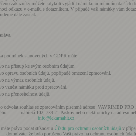
řeno zákazníky můžete kdykoli vyjádřit námitku odmítnutím dalších d
ocí odkazu v e-mailu s dotazníkem. V případě vaší námitky vám dotaz
udeme dále zasílat.
práva
Za podmínek stanovených v GDPR máte
vo na přístup ke svým osobním údajům,
vo opravu osobních údajů, popřípadě omezení zpracování,
vo na výmaz osobních údajů,
vo vznést námitku proti zpracování,
vo na přenositelnost údajů.
odvolat souhlas se zpracováním písemně adresu: VAVRIMED PRO s.
ho nábřeží 102, 739 21 Paskov nebo elektronicky na adresu neb
rávce:
info@lekarnahit.cz
.
áte právo podat stížnost u
Úřadu pro ochranu osobních údajů
v přípa
te, že bylo porušeno Vaší právo na ochranu osobních údaj