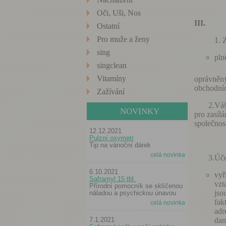
Oči, Uši, Nos
III. Zá
Ostatní
Pro muže a ženy
sing
pln
singclean
Vitamíny
oprávněný
obchodníc
Zažívání
2.Váš so
NOVINKY
pro zasíl
společno
12.12.2021
Pulzní oxymetr
Tip na vánoční dárek
celá novinka
3.Účelem
6.10.2021
vyř
Saframyl 15 tbl.
vzt
Přírodní pomocník se sklíčenou
jso
náladou a psychickou únavou
fak
celá novinka
adr
dan
7.1.2021