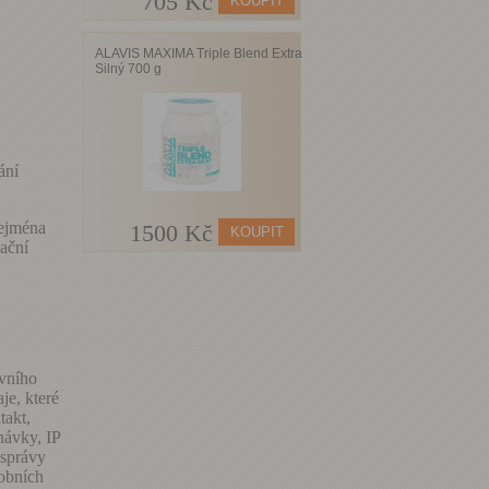
705 Kč
ALAVIS MAXIMA Triple Blend Extra
Silný 700 g
ání
ejména
1500 Kč
ační
uvního
je, které
takt,
návky, IP
 správy
sobních