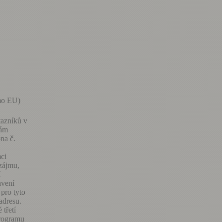
imo EU)
tazníků v
vám
na č.
ci
zájmu,
í
avení
pro tyto
adresu.
 třetí
programu