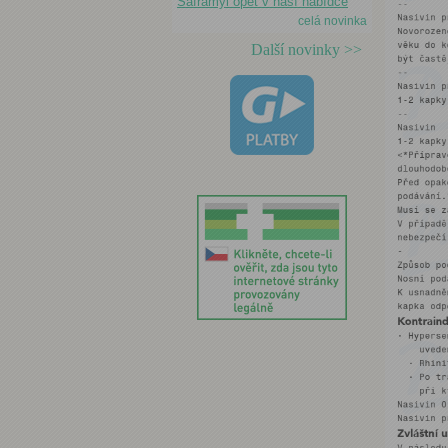
Saframyl opět v naší nabídce
celá novinka
Další novinky >>