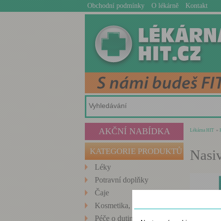
Obchodní podmínky
O lékárně
Kontakt
AKČNÍ NABÍDKA
Lékárna HIT
»
KATEGORIE PRODUKTŮ
Nasiv
Léky
Potravní doplňky
Čaje
Nastavení cookies
Kosmetika, Hygiena
Péče o dutinu ústní