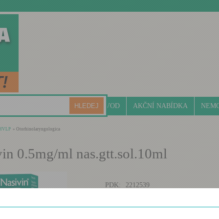
ÚVOD
AKČNÍ NABÍDKA
NEMO
HVLP
» Otorhinolaryngologica
in 0.5mg/ml nas.gtt.sol.10ml
PDK:
2212539
ATC:
OXYMETAZOLIN
SUKL:
0119687