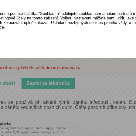
FTS:
Otorhinolaryngologica
Skladem:
skladem
ením pomocí tlačítka "Souhlasím" udělujete souhlas nám a našim partnerům 
etingové účely na tomto zařízení. Volbou Nastavení můžete sami určit, jaké
Humánní léčivý přípravek
ich zpracování úplně zakázat. Ukládání nezbytných cookies probíhá vždy, a t
ce.
Cena: 127 Kč
itím si přečtěte příbalovou informaci.
s zboží
Zeptat se lékárníka
vek se používá při akutní rýmě, zánětu středouší, kataru Eu
 a zánětu vedlejších nosních dutin. Čtěte pozorně příbalový letá