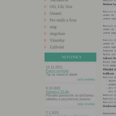
Oči, Uši, Nos
Ostatní
Pro muže a ženy
sing
singclean
Vitamíny
Zažívání
NOVINKY
12.12.2021
Pulzní oxymetr
Tip na vánoční dárek
celá novinka
6.10.2021
Saframyl 15 tbl.
Přírodní pomocník se sklíčenou
náladou a psychickou únavou
celá novinka
7.1.2021