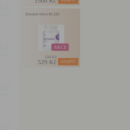
1500 Kč
Diovarix micro tbl.180
AKCE
538 Kč
529 Kč