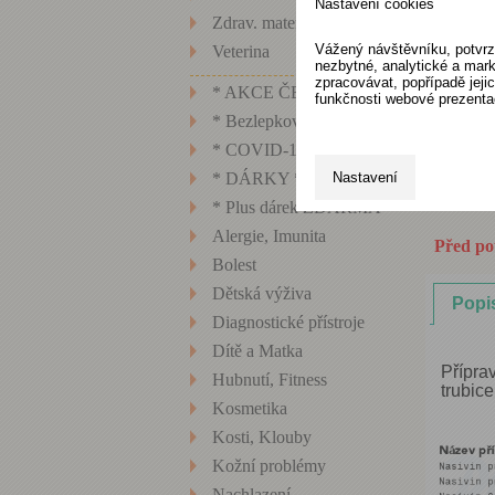
Nastavení cookies
Zdrav. materiál, technika
Vážený návštěvníku, potvrz
Veterina
nezbytné, analytické a mark
zpracovávat, popřípadě jej
* AKCE ČERVEN
funkčnosti webové prezenta
* Bezlepkové potraviny
* COVID-19 *
Nastavení
* DÁRKY *
* Plus dárek ZDARMA
Alergie, Imunita
Před použ
Bolest
Dětská výživa
Popi
Diagnostické přístroje
Dítě a Matka
Přípra
Hubnutí, Fitness
trubice
Kosmetika
Kosti, Klouby
Kožní problémy
Nachlazení