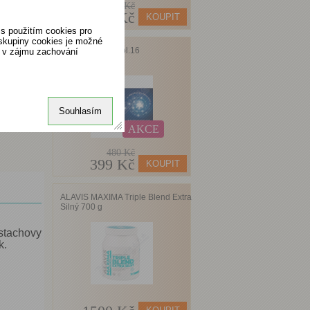
911 Kč
705 Kč
s použitím cookies pro
 skupiny cookies je možné
Favea Bactoral tbl.16
o v zájmu zachování
Souhlasím
AKCE
480 Kč
399 Kč
ALAVIS MAXIMA Triple Blend Extra
Silný 700 g
stachovy
k.