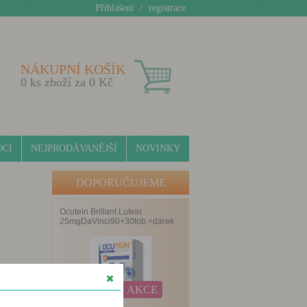
Přihlášení
/
registrace
NÁKUPNÍ KOŠÍK
0
ks zboží za
0
Kč
CI
NEJPRODÁVANĚJŠÍ
NOVINKY
DOPORUČUJEME
Ocutein Brillant Lutein
25mgDaVinci90+30tob.+dárek
AKCE