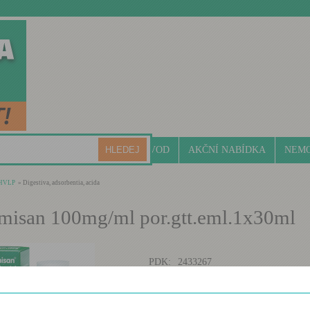
ÚVOD
AKČNÍ NABÍDKA
NEMO
HVLP
» Digestiva, adsorbentia, acida
misan 100mg/ml por.gtt.eml.1x30ml
PDK:
2433267
ATC:
SILIKONY
SUKL:
0130719