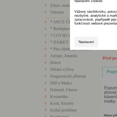
Nastavení cookies
Zdrav. materiál, technika
Vážený návštěvníku, potvrz
Veterina
nezbytné, analytické a mark
zpracovávat, popřípadě jej
* AKCE ČERVEN
funkčnosti webové prezenta
* Bezlepkové potraviny
* COVID-19 *
Nastavení
* DÁRKY *
* Plus dárek ZDARMA
Alergie, Imunita
Před použ
Bolest
Dětská výživa
Popi
Diagnostické přístroje
Dítě a Matka
Espumis
Hubnutí, Fitness
plnost
Kosmetika
trávení
matky.
Kosti, Klouby
Kožní problémy
Nachlazení