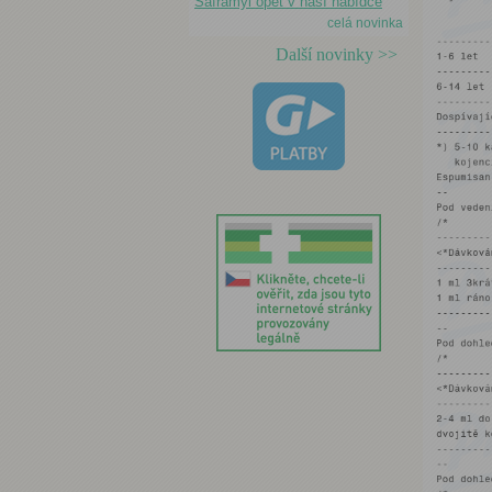
Saframyl opět v naší nabídce
celá novinka
Další novinky >>