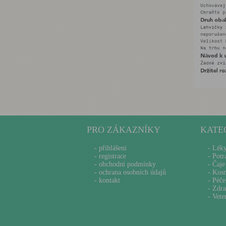
PRO ZÁKAZNÍKY
KATE
-
přihlášení
- Lék
-
registrace
- Potr
-
obchodní podmínky
- Čaje
-
ochrana osobních údajů
- Kos
-
kontakt
- Péče
- Zdra
- Vete