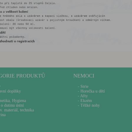
GORIE PRODUKTŮ
NEMOCI
y
- Strie
avní doplňky
- Horečka u dětí
- Afty
metika, Hygiena
- Ekzém
 o dutinu ústní
- Těžké nohy
v. materiál, technika
rina