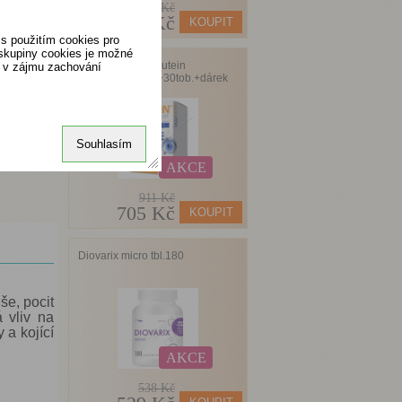
480 Kč
399 Kč
s použitím cookies pro
 skupiny cookies je možné
Ocutein Brillant Lutein
o v zájmu zachování
25mgDaVinci90+30tob.+dárek
Souhlasím
AKCE
911 Kč
705 Kč
Diovarix micro tbl.180
še, pocit
 vliv na
 a kojící
AKCE
538 Kč