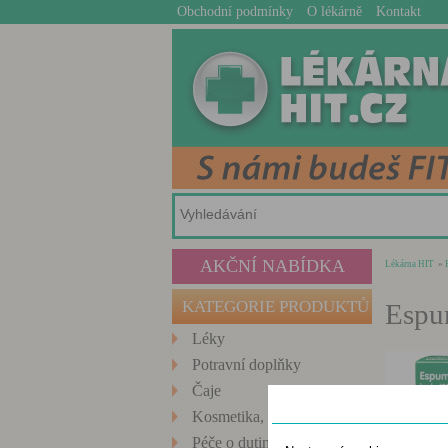
Obchodní podmínky
O lékárně
Kontakt
AKČNÍ NABÍDKA
Lékárna HIT
»
KATEGORIE PRODUKTŮ
Espu
Léky
Potravní doplňky
Čaje
Nastavení cookies
Kosmetika, Hygiena
Péče o dutinu ústní