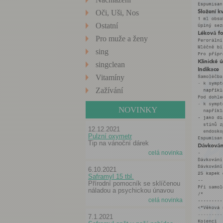
Oči, Uši, Nos
Ostatní
Pro muže a ženy
sing
singclean
Vitamíny
Zažívání
NOVINKY
12.12.2021
Pulzní oxymetr
Tip na vánoční dárek
celá novinka
6.10.2021
Saframyl 15 tbl.
Přírodní pomocník se sklíčenou
náladou a psychickou únavou
celá novinka
7.1.2021