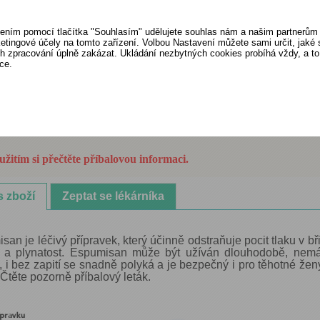
FTS:
Digestiva, adsorbentia, acida
Skladem:
skladem
ením pomocí tlačítka "Souhlasím" udělujete souhlas nám a našim partnerům 
etingové účely na tomto zařízení. Volbou Nastavení můžete sami určit, jaké
Humánní léčivý přípravek
ich zpracování úplně zakázat. Ukládání nezbytných cookies probíhá vždy, a t
ce.
Cena: 190 Kč
itím si přečtěte příbalovou informaci.
s zboží
Zeptat se lékárníka
an je léčivý přípravek, který účinně odstraňuje pocit tlaku v bři
i a plynatost. Espumisan může být užíván dlouhodobě, nemá
, i bez zapití se snadně polyká a je bezpečný i pro těhotné ženy
 Čtěte pozorně příbalový leták.