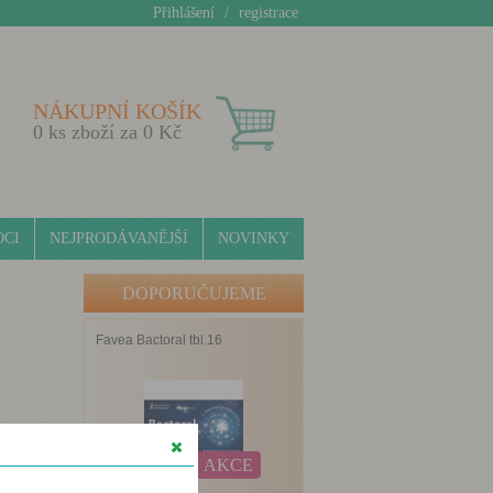
Přihlášení
/
registrace
NÁKUPNÍ KOŠÍK
0
ks zboží za
0
Kč
CI
NEJPRODÁVANĚJŠÍ
NOVINKY
DOPORUČUJEME
Favea Bactoral tbl.16
AKCE