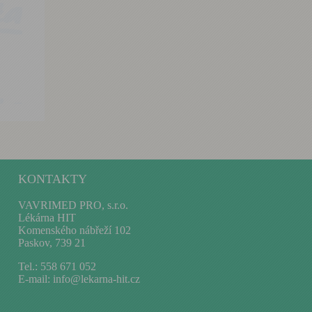
KONTAKTY
VAVRIMED PRO, s.r.o.
Lékárna HIT
Komenského nábřeží 102
Paskov, 739 21
Tel.: 558 671 052
E-mail:
info@lekarna-hit.cz