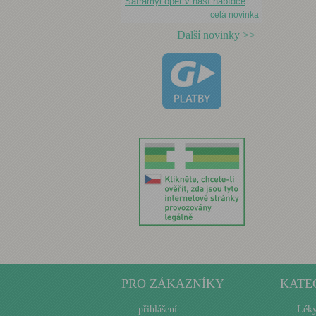
Saframyl opět v naší nabídce
celá novinka
Další novinky >>
PRO ZÁKAZNÍKY
KATE
-
přihlášení
- Lék