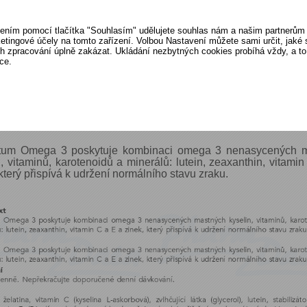
Cena: 631 Kč
ením pomocí tlačítka "Souhlasím" udělujete souhlas nám a našim partnerům 
etingové účely na tomto zařízení. Volbou Nastavení můžete sami určit, jaké
ich zpracování úplně zakázat. Ukládání nezbytných cookies probíhá vždy, a t
ce.
s zboží
Zeptat se lékárníka
ctum Omega 3 poskytuje kombinaci omega 3 nenasycených 
n, vitaminů, karotenoidů a minerálů: lutein, zeaxanthin, vitami
který přispívá k udržení normálního stavu zraku.