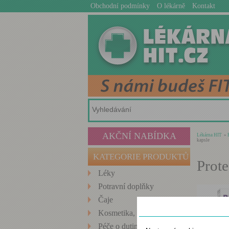
Obchodní podmínky
O lékárně
Kontakt
AKČNÍ NABÍDKA
Lékárna HIT
»
kapsle
KATEGORIE PRODUKTŮ
Prot
Léky
Potravní doplňky
Čaje
Nastavení cookies
Kosmetika, Hygiena
Péče o dutinu ústní