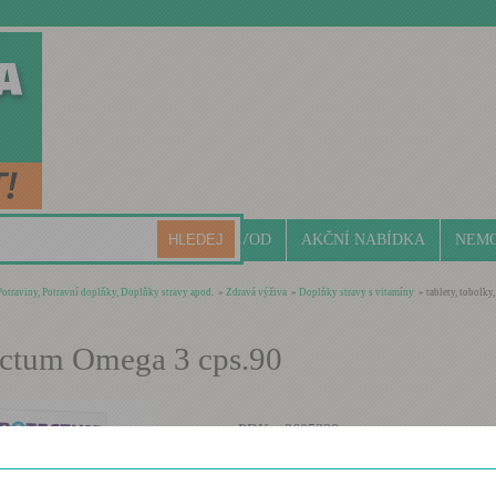
ÚVOD
AKČNÍ NABÍDKA
NEMO
Potraviny, Potravní doplňky, Doplňky stravy apod.
»
Zdravá výživa
»
Doplňky stravy s vitamíny
» tablety, tobolky,
ectum Omega 3 cps.90
PDK:
2605328
Skladem:
skladem
Doplněk stravy