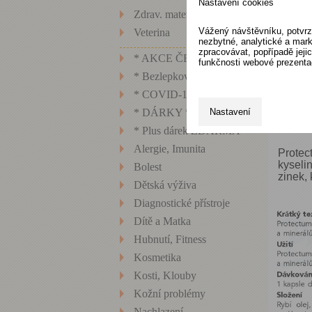
Nastavení cookies
Zdrav. materiál, technika
Vážený návštěvníku, potvrz
Veterina
nezbytné, analytické a mark
zpracovávat, popřípadě jej
* AKCE ČERVEN
funkčnosti webové prezenta
* Bezlepkové potraviny
* COVID-19 *
Popi
Nastavení
* DÁRKY *
* Plus dárek ZDARMA
Alergie, Imunita
Prote
kyseli
Bolest
zinek, 
Dětská výživa
Diagnostické přístroje
Dítě a Matka
Hubnutí, Fitness
Kosmetika
Kosti, Klouby
Kožní problémy
Nachlazení