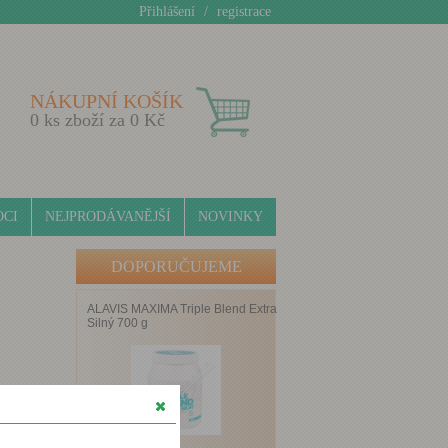
Přihlášení
/
registrace
NÁKUPNÍ KOŠÍK
0
ks zboží za
0
Kč
CI
NEJPRODÁVANĚJŠÍ
NOVINKY
DOPORUČUJEME
ALAVIS MAXIMA Triple Blend Extra
Silný 700 g