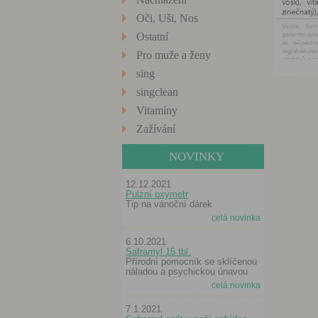
Oči, Uši, Nos
Ostatní
Pro muže a ženy
sing
singclean
Vitamíny
Zažívání
NOVINKY
12.12.2021
Pulzní oxymetr
Tip na vánoční dárek
celá novinka
6.10.2021
Saframyl 15 tbl.
Přírodní pomocník se sklíčenou
náladou a psychickou únavou
celá novinka
7.1.2021