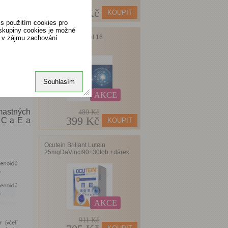
1500 Kč
s použitím cookies pro
 skupiny cookies je možné
Favea Bactoral tbl.16
o v zájmu zachování
Souhlasím
AKCE
mastných
480 Kč
399 Kč
n C a E a
Ocutein Brillant Lutein
25mgDaVinci90+30tob.+dárek
AKCE
911 Kč