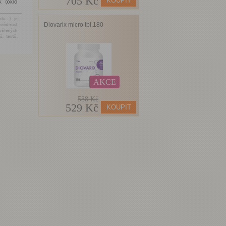
705 Kč
Diovarix micro tbl.180
AKCE
538 Kč
529 Kč