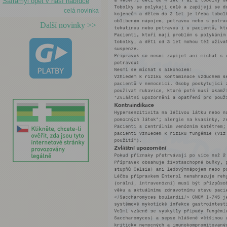
Saframyl opět v naší nabídce
celá novinka
Další novinky >>