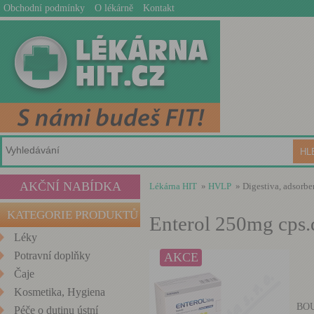
Obchodní podmínky
O lékárně
Kontakt
AKČNÍ NABÍDKA
Lékárna HIT
»
HVLP
» Digestiva, adsorben
KATEGORIE PRODUKTŮ
Enterol 250mg cps.
Léky
Potravní doplňky
AKCE
Čaje
Kosmetika, Hygiena
BO
Péče o dutinu ústní