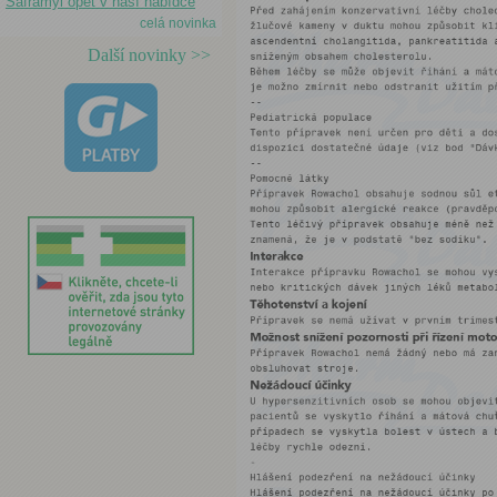
Saframyl opět v naší nabídce
celá novinka
Další novinky >>