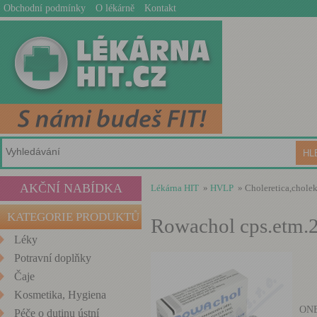
Obchodní podmínky
O lékárně
Kontakt
AKČNÍ NABÍDKA
Lékárna HIT
»
HVLP
» Choleretica,cholek
KATEGORIE PRODUKTŮ
Rowachol cps.etm.
Léky
Potravní doplňky
Čaje
Kosmetika, Hygiena
ON
Péče o dutinu ústní