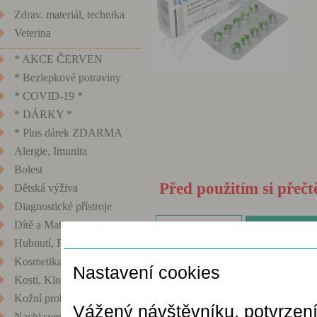
Zdrav. materiál, technika
Veterina
* AKCE ČERVEN
* Bezlepkové potraviny
* COVID-19 *
* DÁRKY *
* Plus dárek ZDARMA
Alergie, Imunita
Bolest
Před použitím si přečt
Dětská výživa
Diagnostické přístroje
Dítě a Matka
Popis zboží
Zeptat se l
Nastavení cookies
Hubnutí, Fitness
Kosmetika
Nastavení cookies
Přípravek je určen k 
Kosti, Klouby
a žlučových cest, 
Kožní problémy
Vážený návštěvníku, potvrzen
kamenů. Čtěte pozorn
Nachlazení