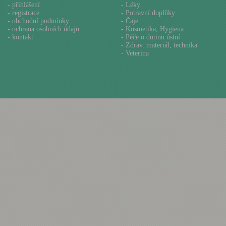
-
přihlášení
- Léky
-
registrace
- Potravní doplňky
-
obchodní podmínky
- Čaje
-
ochrana osobních údajů
- Kosmetika, Hygiena
-
kontakt
- Péče o dutinu ústní
- Zdrav. materiál, technika
- Veterina