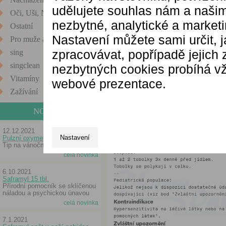
udělujete souhlas nám a našim
Oči, Uši, Nos
nezbytné, analytické a market
Ostatní
Nastavení můžete sami určit, 
Pro muže a ženy
zpracovávat, popřípadě jejich
sing
singclean
nezbytných cookies probíhá vž
Vitamíny
webové prezentace.
Zažívání
NOVINKY
12.12.2021
Nastavení
Pulzní oxymetr
Tip na vánoční dárek
celá novinka
6.10.2021
Saframyl 15 tbl.
Přírodní pomocník se sklíčenou
náladou a psychickou únavou
celá novinka
7.1.2021