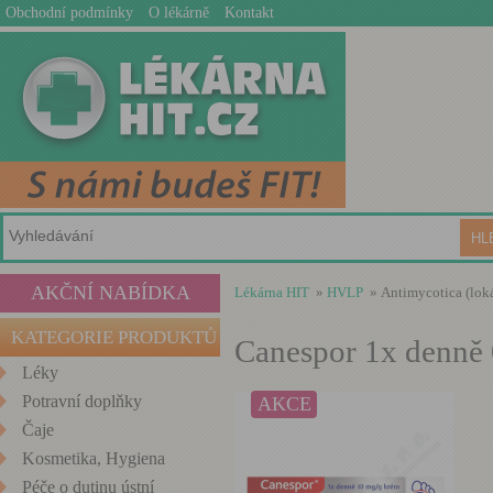
Obchodní podmínky
O lékárně
Kontakt
AKČNÍ NABÍDKA
Lékárna HIT
»
HVLP
» Antimycotica (loká
KATEGORIE PRODUKTŮ
Canespor 1x denně 
Léky
Potravní doplňky
AKCE
Čaje
Kosmetika, Hygiena
Péče o dutinu ústní