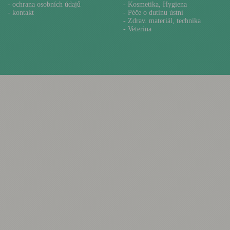
-
ochrana osobních údajů
- Kosmetika, Hygiena
-
kontakt
- Péče o dutinu ústní
- Zdrav. materiál, technika
- Veterina