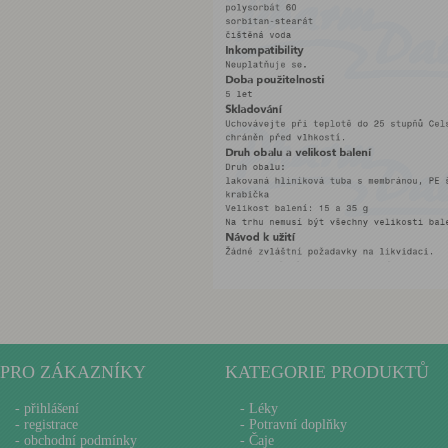
PRO ZÁKAZNÍKY
KATEGORIE PRODUKTŮ
-
přihlášení
- Léky
-
registrace
- Potravní doplňky
-
obchodní podmínky
- Čaje