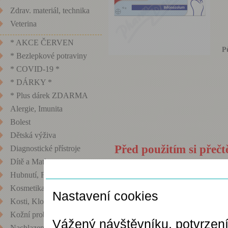
Zdrav. materiál, technika
Veterina
* AKCE ČERVEN
P
* Bezlepkové potraviny
* COVID-19 *
* DÁRKY *
* Plus dárek ZDARMA
Alergie, Imunita
Bolest
Dětská výživa
Před použitím si přečt
Diagnostické přístroje
Dítě a Matka
Nastavení cookies
Hubnutí, Fitness
Popis zboží
Zeptat se l
Kosmetika
Nastavení cookies
Kosti, Klouby
Léčivá látka přípra
Kožní problémy
Vážený návštěvníku, potvrzen
lokální antimykotik
Nachlazení