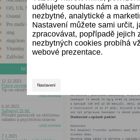
udělujete souhlas nám a našim
místní léčbě kožních
Oči, Uši, Nos
plísněmi a jinými h
nezbytné, analytické a market
Ostatní
leták.
Nastavení můžete sami určit, 
Pro muže a ženy
zpracovávat, popřípadě jejich
sing
singclean
nezbytných cookies probíhá vž
Vitamíny
webové prezentace.
Zažívání
NOVINKY
12.12.2021
Nastavení
Pulzní oxymetr
Tip na vánoční dárek
celá novinka
6.10.2021
Saframyl 15 tbl.
Přírodní pomocník se sklíčenou
náladou a psychickou únavou
celá novinka
7.1.2021