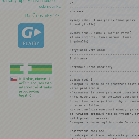
Saframyl opět v naší nabídce
celá novinka
Další novinky >>