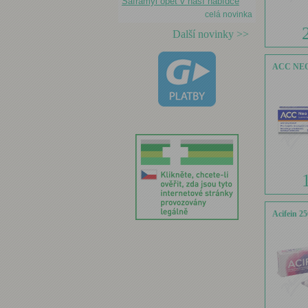
Saframyl opět v naší nabídce
celá novinka
Další novinky >>
ACC NEO 
Acifein 2