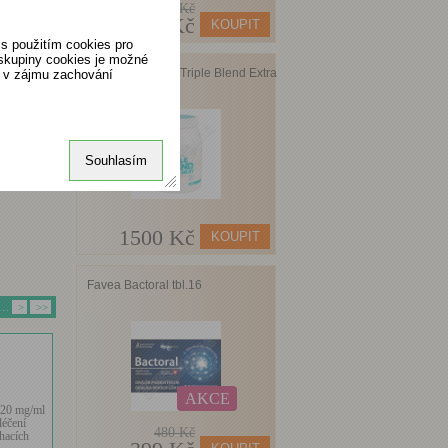
911 Kč
705 Kč
s použitím cookies pro
 skupiny cookies je možné
ALAVIS MAXIMA Triple Blend Extra
o v zájmu zachování
Silný 700 g
iva,
Souhlasím
kaci
nalia
1500 Kč
Favea Bactoral tbl.16
…
>
>>
AKCE
 20 mg/ml
léčení
480 Kč
hacích