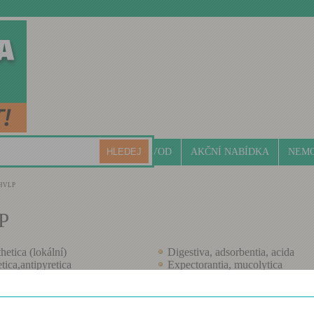
ÚVOD
AKČNÍ NABÍDKA
NEMO
HVLP
P
hetica (lokální)
Digestiva, adsorbentia, acida
tica,antipyretica
Expectorantia, mucolytica
xica
Gynaecologica
da (včetně antiulcerosních léčiv)
Hepatica
otica (proti mikrob. a virovým
Hypnotica, sedativa