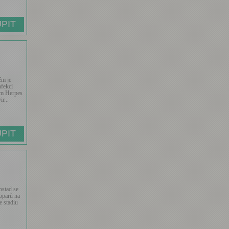
ém je
nfekcí
em Herpes
r...
ostad se
oparů na
ve stadiu