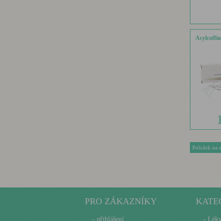
Acylcoffin
Položek na 
PRO ZÁKAZNÍKY
KATE
-
přihlášení
- Lék