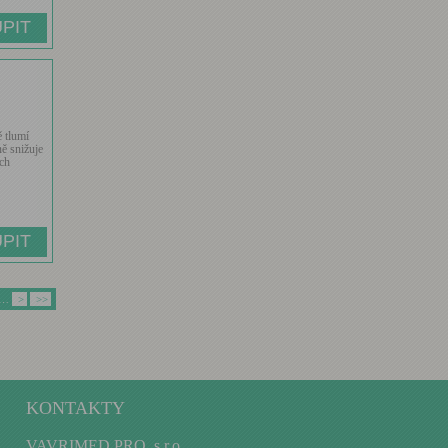
 tlumí
ně snižuje
ích
…
>
>>
KONTAKTY
VAVRIMED PRO, s.r.o.