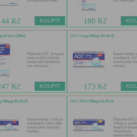
Na doporučení lékaře...
cest, která jsou..
144 Kč
180 Kč
/ml sir.1x200ml
ACC Long 600mg tbl.eff.10
Přípravek ACC 20 mg/ml
Šumivé tablety s
sirup se užívá k léčení
ostružinách. Léč
onemocnění dýchacích
acetylcystein ro
cest, která jsou...
všechny...
247 Kč
173 Kč
600mg tbl.eff.20
ACC NEO 100mg tbl.eff.20
Šumivé tablety s vůní po
Přípravek ACC
ostružinách. Léčivá látka
100mg se použí
acetylcystein rozpouští
terapii při akutní
všechny...
chronických
onemocněních...