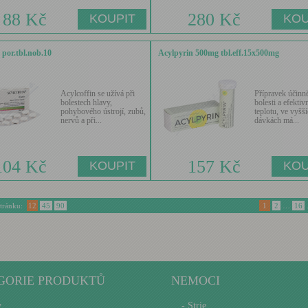
88 Kč
280 Kč
 por.tbl.nob.10
Acylpyrin 500mg tbl.eff.15x500mg
Acylcoffin se užívá při
Přípravek účinně
bolestech hlavy,
bolesti a efektiv
pohybového ústrojí, zubů,
teplotu, ve vyšš
nervů a při...
dávkách má...
104 Kč
157 Kč
stránku:
12
45
90
1
2
…
16
GORIE PRODUKTŮ
NEMOCI
y
- Strie