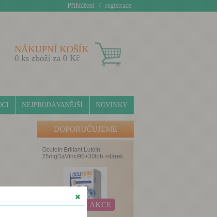
Přihlášení
/
registrace
NÁKUPNÍ KOŠÍK
0
ks zboží za
0
Kč
CI
NEJPRODÁVANĚJŠÍ
NOVINKY
DOPORUČUJEME
Ocutein Brillant Lutein
25mgDaVinci90+30tob.+dárek
AKCE