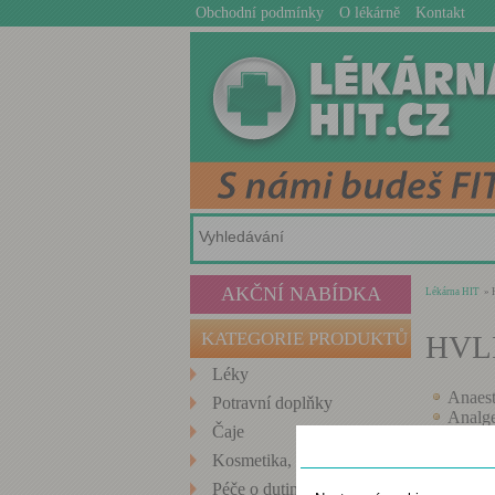
Obchodní podmínky
O lékárně
Kontakt
AKČNÍ NABÍDKA
Lékárna HIT
» 
KATEGORIE PRODUKTŮ
HVL
Léky
Anaest
Potravní doplňky
Analge
Čaje
Anore
Nastavení cookies
Antaci
Kosmetika, Hygiena
Antibi
Péče o dutinu ústní