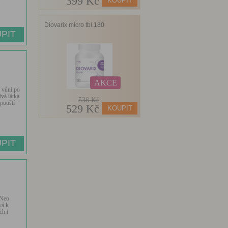
399 Kč
.
Diovarix micro tbl.180
AKCE
 vůní po
ivá látka
538 Kč
zpouští
529 Kč
 Neo
vá k
ch i