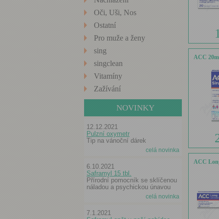
Oči, Uši, Nos
Ostatní
Pro muže a ženy
sing
ACC 20mg
singclean
Vitamíny
Zažívání
NOVINKY
12.12.2021
Pulzní oxymetr
Tip na vánoční dárek
celá novinka
ACC Long 
6.10.2021
Saframyl 15 tbl.
Přírodní pomocník se sklíčenou
náladou a psychickou únavou
celá novinka
7.1.2021