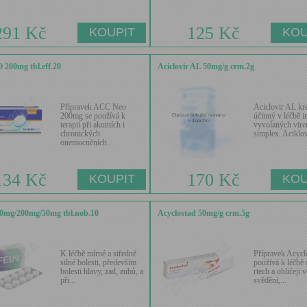
291 Kč
125 Kč
200mg tbl.eff.20
Aciclovir AL 50mg/g crm.2g
Přípravek ACC Neo
Aciclovir AL kr
200mg se používá k
účinný v léčbě i
terapii při akutních i
vyvolaných vir
chronických
simplex. Aciklovi
onemocněních...
134 Kč
170 Kč
50mg/200mg/50mg tbl.nob.10
Acyclostad 50mg/g crm.5g
K léčbě mírné a středně
Přípravek Acycl
silné bolesti, především
používá k léčbě 
bolesti hlavy, zad, zubů, a
rtech a obličeji 
při...
svědění,...