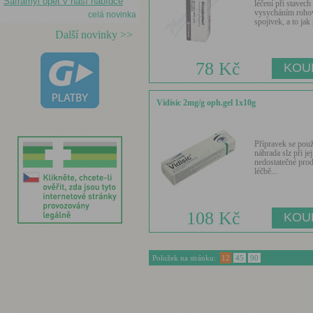
Saframyl opět v naší nabídce
léčení při stavech
vysycháním roho
celá novinka
spojivek, a to jak p
Další novinky >>
78 Kč
Vidisic 2mg/g oph.gel 1x10g
Přípravek se použ
náhrada slz při jej
nedostatečné prod
léčbě...
108 Kč
Položek na stránku:
12
45
90