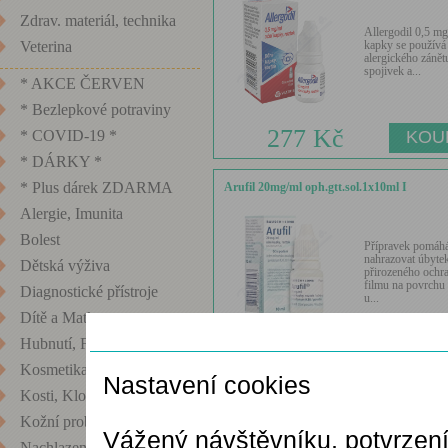
Zdrav. materiál, technika
Allergodil 0,5 mg
kapky se používá 
Veterina
alergického zánět
spojivek a...
* AKCE ČERVEN
* Bezlepkové potraviny
277 Kč
* COVID-19 *
* DÁRKY *
* Plus dárek ZDARMA
Arufil 20mg/ml oph.gtt.sol.1x10ml I
Alergie, Imunita
Bolest
Přípravek pomáh
nahrazovat úbyte
Dětská výživa
přirozeného ochr
filmu na povrchu
Diagnostické přístroje
u...
Dítě a Matka
Nastavení cookies
Hubnutí, Fitness
89 Kč
Kosmetika
Nastavení cookies
Kosti, Klouby
Azelastin Comod 0.5mg/ml oph.gtt.sol.1x1
Kožní problémy
Vážený návštěvníku, potvrzen
Nachlazení