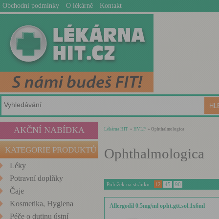
Obchodní podmínky
O lékárně
Kontakt
AKČNÍ NABÍDKA
Lékárna HIT
»
HVLP
» Ophthalmologica
KATEGORIE PRODUKTŮ
Ophthalmologica
Léky
Potravní doplňky
Položek na stránku:
12
45
90
Čaje
Kosmetika, Hygiena
Allergodil 0.5mg/ml opht.gtt.sol.1x6ml
Péče o dutinu ústní