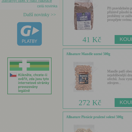
Saframyl opět v naší nabídce
celá novinka
Při pravidelném 
příznivě působí n
Další novinky >>
problémy se zaží
prospějete svému.
41 Kč
Allnature Mandle uzené 500g
Mandle patří obe
nejoblíbenější dr
ořechů. Jsou vyni
zdrojem...
272 Kč
Allnature Pistácie pražené solené 500g