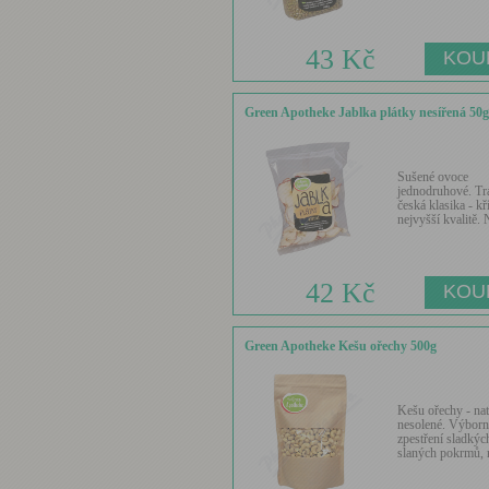
43 Kč
Green Apotheke Jablka plátky nesířená 50g
Sušené ovoce
jednodruhové. Tr
česká klasika - kř
nejvyšší kvalitě. 
42 Kč
Green Apotheke Kešu ořechy 500g
Kešu ořechy - nat
nesolené. Výborn
zpestření sladkých
slaných pokrmů, 