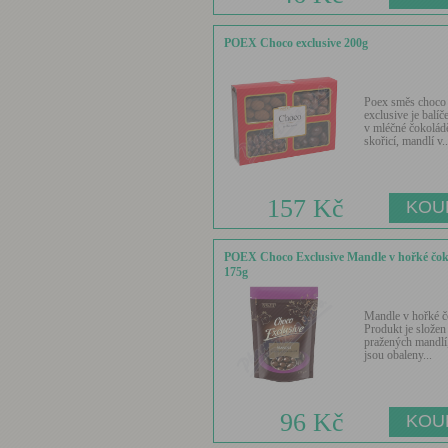
POEX Choco exclusive 200g
Poex směs choco
exclusive je balíč
v mléčné čokolád
skořicí, mandlí v..
157 Kč
POEX Choco Exclusive Mandle v hořké čok
175g
Mandle v hořké č
Produkt je složen 
pražených mandlí,
jsou obaleny...
96 Kč