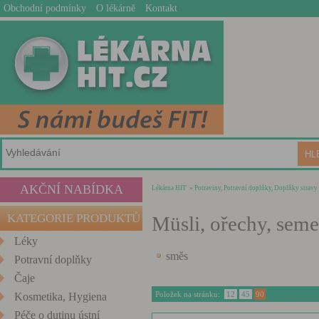
Obchodní podmínky
O lékárně
Kontakt
AKČNÍ NABÍDKA
Lékárna HIT
»
Potraviny, Potravní doplňky, Doplňky stravy
KATEGORIE PRODUKTŮ
Müsli, ořechy, seme
Léky
směs
Potravní doplňky
Čaje
Položek na stránku:
12
45
90
Kosmetika, Hygiena
Péče o dutinu ústní