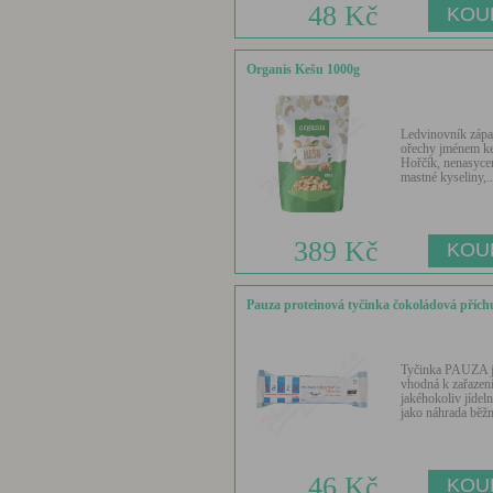
48 Kč
Organis Kešu 1000g
Ledvinovník zápa
ořechy jménem k
Hořčík, nenasyce
mastné kyseliny,..
389 Kč
Pauza proteinová tyčinka čokoládová přích
Tyčinka PAUZA 
vhodná k zařazen
jakéhokoliv jídel
jako náhrada běžn
46 Kč