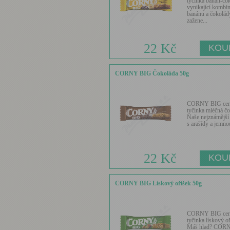
tyčinka banán-čo
vynikající kombi
banánu a čokolád
zažene...
22 Kč
CORNY BIG Čokoláda 50g
CORNY BIG cere
tyčinka mléčná čo
Naše nejznámější
s arašídy a jemnou
22 Kč
CORNY BIG Lískový oříšek 50g
CORNY BIG cere
tyčinka lískový oř
Máš hlad? COR