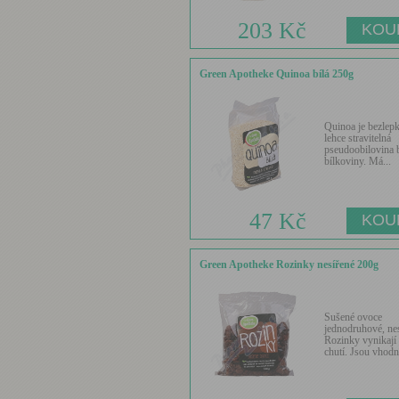
203 Kč
Green Apotheke Quinoa bílá 250g
Quinoa je bezlep
lehce stravitelná
pseudoobilovina 
bílkoviny. Má...
47 Kč
Green Apotheke Rozinky nesířené 200g
Sušené ovoce
jednodruhové, nes
Rozinky vynikají
chutí. Jsou vhodné