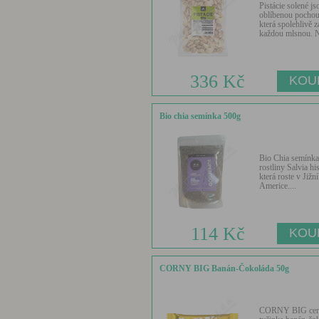
Pistácie solené js
oblíbenou pochou
která spolehlivě 
každou mlsnou. N
336 Kč
Bio chia semínka 500g
Bio Chia semínka
rostliny Salvia hi
která roste v Jižní
Americe....
114 Kč
CORNY BIG Banán-Čokoláda 50g
CORNY BIG cere