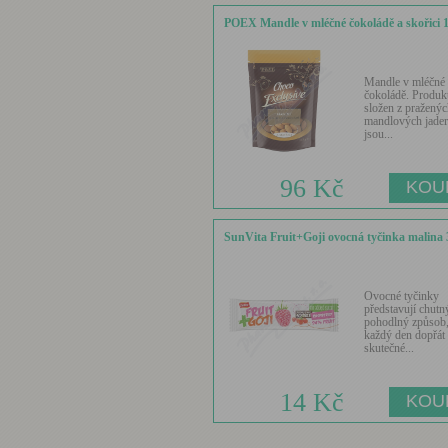
POEX Mandle v mléčné čokoládě a skořici 
Mandle v mléčné
čokoládě. Produkt
složen z pražený
mandlových jader,
jsou...
96 Kč
SunVita Fruit+Goji ovocná tyčinka malina 
Ovocné tyčinky
představují chutn
pohodlný způsob, 
každý den dopřát
skutečné...
14 Kč