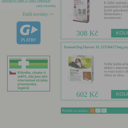
Saframyl opět v naší nabídce
K léčbě smíšenýc
celá novinka
parazitárních infe
koček způsobený
Další novinky >>
škrkavkami a
tasemnicemi...
308 Kč
Drontal Dog Flavour XL 525/504/175mg psy
Světle hnědá až 
tableta s masovou 
ve tvaru kosti s dě
rýhou na obou...
602 Kč
Položek na stránku:
12
45
90