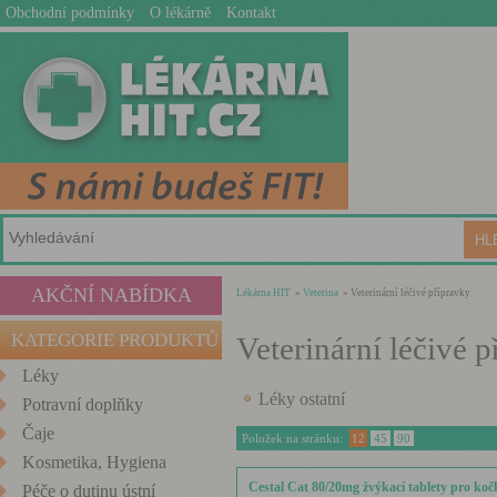
Obchodní podmínky
O lékárně
Kontakt
AKČNÍ NABÍDKA
Lékárna HIT
»
Veterina
» Veterinární léčivé přípravky
KATEGORIE PRODUKTŮ
Veterinární léčivé 
Léky
Léky ostatní
Potravní doplňky
Čaje
Položek na stránku:
12
45
90
Kosmetika, Hygiena
Cestal Cat 80/20mg žvýkací tablety pro kočk
Péče o dutinu ústní