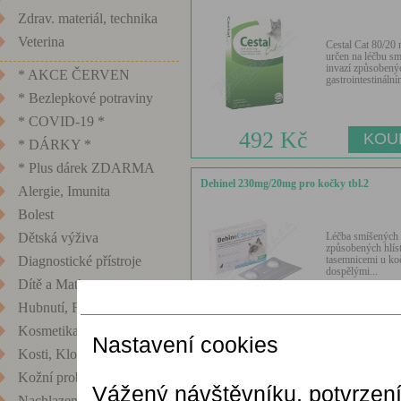
Zdrav. materiál, technika
Veterina
Cestal Cat 80/20 
určen na léčbu s
invazí způsobený
* AKCE ČERVEN
gastrointestinálním
* Bezlepkové potraviny
* COVID-19 *
492 Kč
* DÁRKY *
* Plus dárek ZDARMA
Dehinel 230mg/20mg pro kočky tbl.2
Alergie, Imunita
Bolest
Léčba smíšených 
Dětská výživa
způsobených hlíst
tasemnicemi u koč
Diagnostické přístroje
dospělými...
Dítě a Matka
Nastavení cookies
Hubnutí, Fitness
95 Kč
Kosmetika
Nastavení cookies
Kosti, Klouby
Dehinel plus XL a.u.v. tbl. 12
Kožní problémy
Vážený návštěvníku, potvrzen
Nachlazení