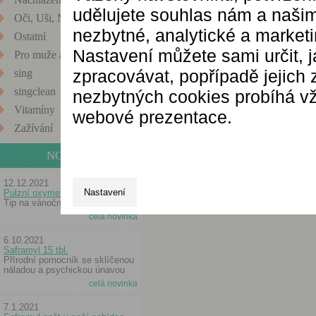
udělujete souhlas nám a našim
Oči, Uši, Nos
nezbytné, analytické a market
Ostatní
Nastavení můžete sami určit, 
Pro muže a ženy
zpracovávat, popřípadě jejich
sing
singclean
nezbytných cookies probíhá vž
Vitamíny
webové prezentace.
Zažívání
NOVINKY
12.12.2021
Nastavení
Pulzní oxymetr
Tip na vánoční dárek
celá novinka
6.10.2021
Saframyl 15 tbl.
Přírodní pomocník se sklíčenou
náladou a psychickou únavou
celá novinka
7.1.2021