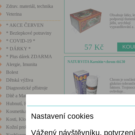
Zdrav. materiál, technika
Veterina
Obsahuje látky, k
podporují tlumení
jídlu, urychlují
* AKCE ČERVEN
vyprazdňování a..
* Bezlepkové potraviny
* COVID-19 *
57 Kč
* DÁRKY *
* Plus dárek ZDARMA
NATURVITA Karnitin+chrom tbl.50
Alergie, Imunita
Bolest
Chrom je součástí
Dětská výživa
glukózo-toleranč
faktoru. Trojmoc
Diagnostické přístroje
ovlivňuje...
Dítě a Matka
Nastavení cookies
Hubnutí, Fitness
104 Kč
Kosmetika
Nastavení cookies
Kosti, Klouby
Kožní problémy
Položek na stránku:
12
45
90
Vážený návštěvníku, potvrzen
Nachlazení