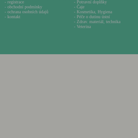
-
registrace
- Potravní doplňky
-
obchodní podmínky
- Čaje
-
ochrana osobních údajů
- Kosmetika, Hygiena
-
kontakt
- Péče o dutinu ústní
- Zdrav. materiál, technika
- Veterina