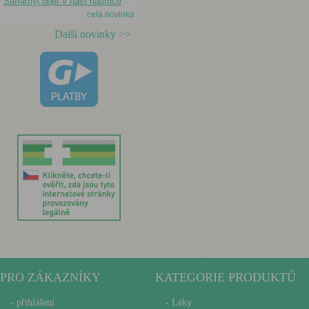
Saframyl opět v naší nabídce
celá novinka
Další novinky >>
PRO ZÁKAZNÍKY
KATEGORIE PRODUKTŮ
-
přihlášení
- Léky