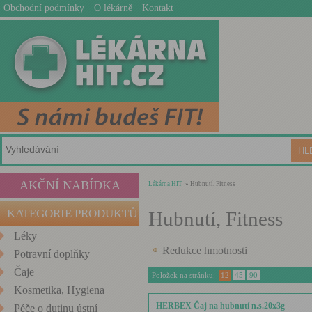
Obchodní podmínky
O lékárně
Kontakt
AKČNÍ NABÍDKA
Lékárna HIT
» Hubnutí, Fitness
KATEGORIE PRODUKTŮ
Hubnutí, Fitness
Léky
Redukce hmotnosti
Potravní doplňky
Čaje
Položek na stránku:
12
45
90
Kosmetika, Hygiena
HERBEX Čaj na hubnutí n.s.20x3g
Péče o dutinu ústní