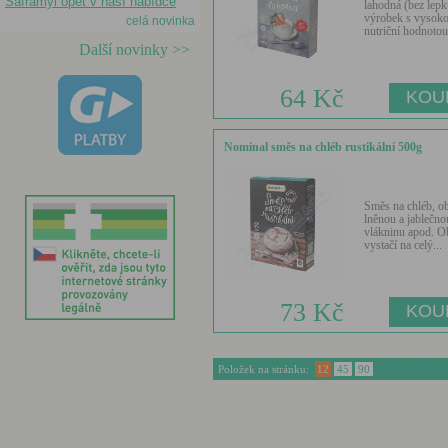
Saframyl opět v naší nabídce
lahodná (bez lepku
výrobek s vysok
celá novinka
nutriční hodnotou.
Další novinky >>
64 Kč
Nominal směs na chléb rustikální 500g
Směs na chléb, o
lněnou a jablečno
vlákninu apod. O
vystačí na celý...
73 Kč
Položek na stránku:
12
45
90