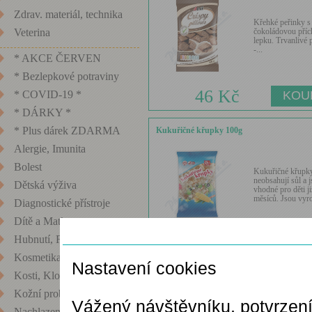
Zdrav. materiál, technika
Křehké peřinky s 
čokoládovou přích
Veterina
lepku. Trvanlivé 
-...
* AKCE ČERVEN
* Bezlepkové potraviny
46 Kč
* COVID-19 *
* DÁRKY *
* Plus dárek ZDARMA
Kukuřičné křupky 100g
Alergie, Imunita
Bolest
Kukuřičné křupk
neobsahují sůl a 
Dětská výživa
vhodné pro děti ji
měsíců. Jsou vyro
Diagnostické přístroje
Dítě a Matka
Nastavení cookies
Hubnutí, Fitness
18 Kč
Kosmetika
Nastavení cookies
Kosti, Klouby
Kukuřičné křupky pomerančové 90g bezle
Kožní problémy
Vážený návštěvníku, potvrzen
Nachlazení