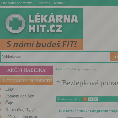
Obchodní podmínky
O lékárně
Kontakt
AKČNÍ NABÍDKA
Lékárna HIT
» * Bezlepkové potraviny
KATEGORIE PRODUKTŮ
* Bezlepkové potra
Léky
Potravní doplňky
Položek na stránku:
12
45
90
Čaje
Kosmetika, Hygiena
Dexi Křehké peřinky s čoko.příchutí bezlep
Péče o dutinu ústní