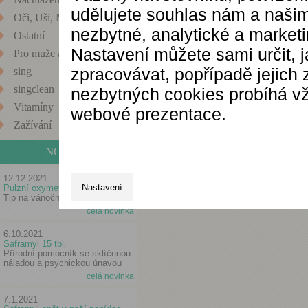
udělujete souhlas nám a našim
Oči, Uši, Nos
nezbytné, analytické a market
Ostatní
Nastavení můžete sami určit, 
Pro muže a ženy
zpracovávat, popřípadě jejich
sing
singclean
nezbytných cookies probíhá vž
Vitamíny
webové prezentace.
Zažívání
NOVINKY
12.12.2021
Nastavení
Pulzní oxymetr
Tip na vánoční dárek
celá novinka
6.10.2021
Saframyl 15 tbl.
Přírodní pomocník se sklíčenou
náladou a psychickou únavou
celá novinka
7.1.2021