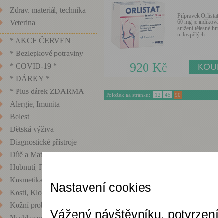
Zdrav. materiál, technika
Přípravek Orlista
60 mg je indikov
Veterina
snížení tělesné h
u dospělých...
* AKCE ČERVEN
* Bezlepkové potraviny
920 Kč
* COVID-19 *
* DÁRKY *
* Plus dárek ZDARMA
Položek na stránku:
12
45
90
Alergie, Imunita
Bolest
Dětská výživa
Diagnostické přístroje
Dítě a Matka
Nastavení cookies
Hubnutí, Fitness
Kosmetika
Nastavení cookies
Kosti, Klouby
Kožní problémy
Vážený návštěvníku, potvrzen
Nachlazení