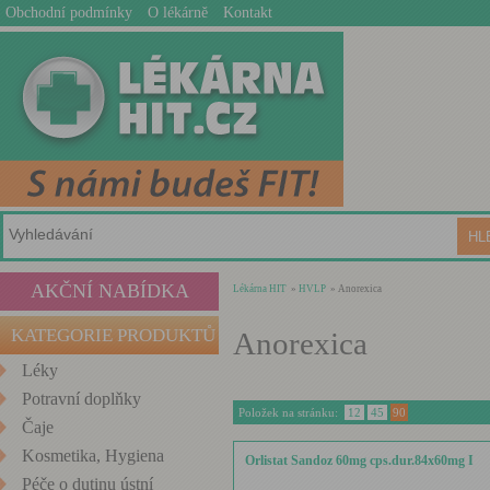
Obchodní podmínky
O lékárně
Kontakt
AKČNÍ NABÍDKA
Lékárna HIT
»
HVLP
» Anorexica
KATEGORIE PRODUKTŮ
Anorexica
Léky
Potravní doplňky
Položek na stránku:
12
45
90
Čaje
Kosmetika, Hygiena
Orlistat Sandoz 60mg cps.dur.84x60mg I
Péče o dutinu ústní