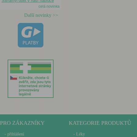
Saframyl opět v naší nabídce
celá novinka
Další novinky >>
PRO ZÁKAZNÍKY
KATEGORIE PRODUKTŮ
-
přihlášení
- Léky