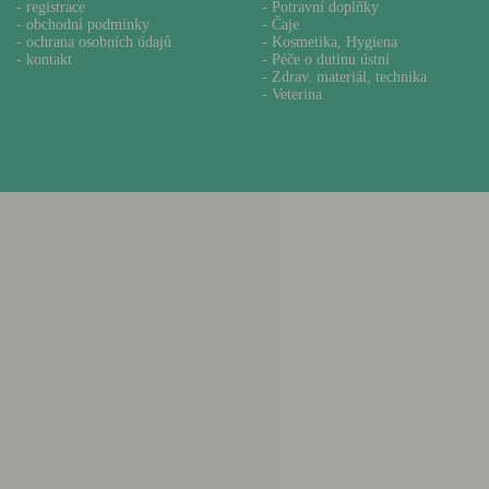
-
registrace
- Potravní doplňky
-
obchodní podmínky
- Čaje
-
ochrana osobních údajů
- Kosmetika, Hygiena
-
kontakt
- Péče o dutinu ústní
- Zdrav. materiál, technika
- Veterina