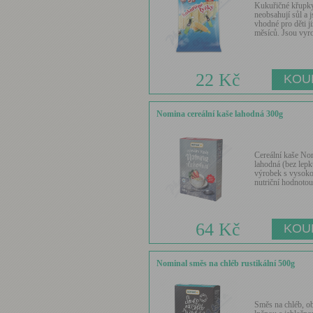
Kukuřičné křupk
neobsahují sůl a 
vhodné pro děti ji
měsíců. Jsou vyro
22 Kč
Nomina cereální kaše lahodná 300g
Cereální kaše No
lahodná (bez lepku
výrobek s vysok
nutriční hodnotou.
64 Kč
Nominal směs na chléb rustikální 500g
Směs na chléb, o