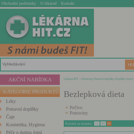
Obchodní podmínky
O lékárně
Kontakt
AKČNÍ NABÍDKA
Lékárna HIT
»
Potraviny, Potravní doplňky, Doplňky stravy
KATEGORIE PRODUKTŮ
Bezlepková dieta
Léky
Pečivo
Potravní doplňky
Potraviny
Čaje
Položek na stránku:
12
45
90
Kosmetika, Hygiena
Péče o dutinu ústní