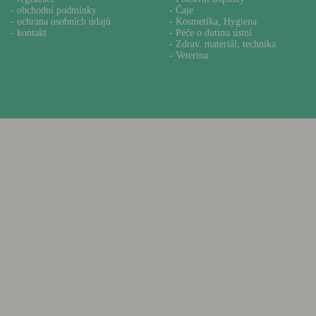
-
obchodní podmínky
- Čaje
-
ochrana osobních údajů
- Kosmetika, Hygiena
-
kontakt
- Péče o dutinu ústní
- Zdrav. materiál, technika
- Veterina