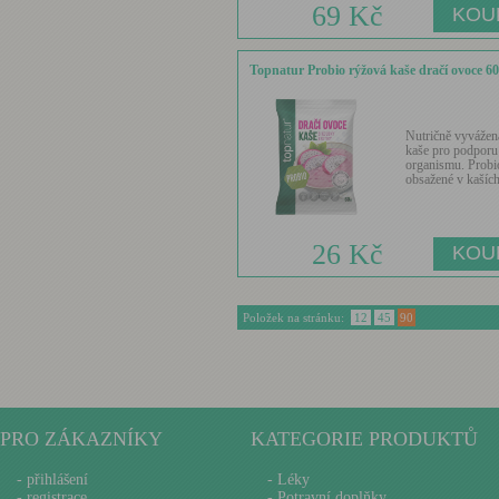
69 Kč
Topnatur Probio rýžová kaše dračí ovoce 6
Nutričně vyvážen
kaše pro podporu
organismu. Probi
obsažené v kaších
26 Kč
Položek na stránku:
12
45
90
PRO ZÁKAZNÍKY
KATEGORIE PRODUKTŮ
-
přihlášení
- Léky
-
registrace
- Potravní doplňky