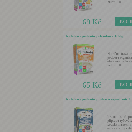
kultur, 10...
69 Kč
Nutrikaše probiotic pohanková 3x60g
Nutriční strava u
podporu organism
obsahem probioti
kultur, 10...
65 Kč
Nutrikaše probiotic protein a superfruits 3
Instantní směs pr
přípravu rýžové k
kousky mrazem s
ovoce (černý rybíz