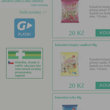
Saframyl opět v naší nabídce
celá novinka
Kukuřičné křupk
příchutí jahody. P
Další novinky >>
doplněk pro bezl
dietu. Výrobek...
20 Kč
Kukuřičné křupky vanilkové 90g
Kukuřičné křupk
příchutí vanilky. 
doplněk pro bezl
dietu. Výrobek...
20 Kč
Kukuřičné tyčky 60g