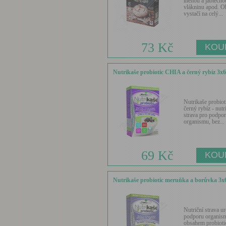
lněnou a jablečno
vlákninu apod. O
vystačí na celý...
73 Kč
Nutrikaše probiotic CHIA a černý rybíz 3x
Nutrikaše probioti
černý rybíz - nutr
strava pro podpo
organismu, bez...
69 Kč
Nutrikaše probiotic meruňka a borůvka 3x
Nutriční strava u
podporu organism
obsahem probioti