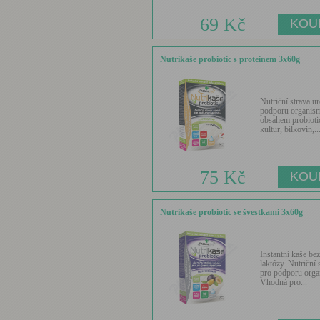
69 Kč
Nutrikaše probiotic s proteinem 3x60g
Nutriční strava u
podporu organism
obsahem probioti
kultur, bílkovin,..
75 Kč
Nutrikaše probiotic se švestkami 3x60g
Instantní kaše bez
laktózy. Nutriční 
pro podporu orga
Vhodná pro...