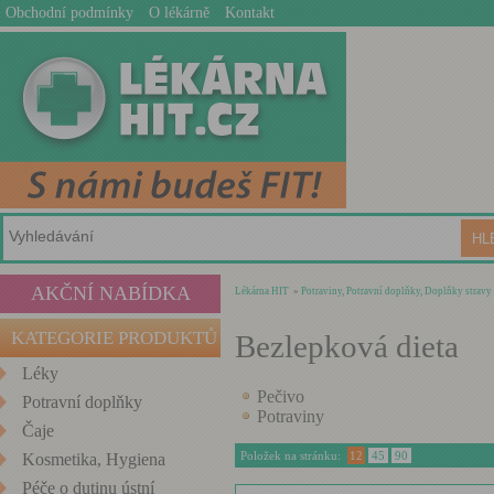
Obchodní podmínky
O lékárně
Kontakt
AKČNÍ NABÍDKA
Lékárna HIT
»
Potraviny, Potravní doplňky, Doplňky stravy
KATEGORIE PRODUKTŮ
Bezlepková dieta
Léky
Pečivo
Potravní doplňky
Potraviny
Čaje
Položek na stránku:
12
45
90
Kosmetika, Hygiena
Péče o dutinu ústní