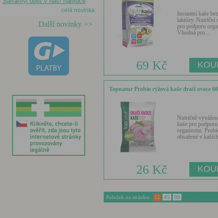
Saframyl opět v naší nabídce
celá novinka
Instantní kaše bez
laktózy. Nutriční 
Další novinky >>
pro podporu orga
Vhodná pro...
69 Kč
Topnatur Probio rýžová kaše dračí ovoce 6
Nutričně vyvážen
kaše pro podporu
organismu. Probi
obsažené v kaších
26 Kč
Položek na stránku:
12
45
90